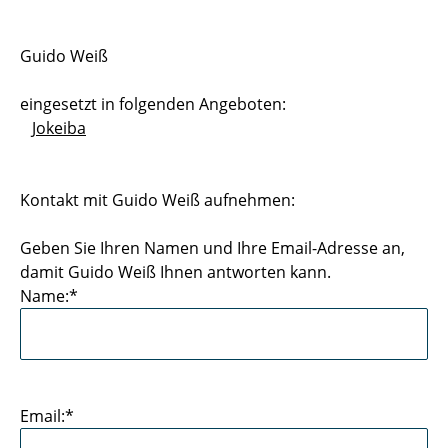
Sportstätten
Guido Weiß
Buchungs- und Teilnahmebedingungen
eingesetzt in folgenden Angeboten:
Nutzungsordnungen
Jokeiba
Differenzierung der Sportangebote
Kontakt mit Guido Weiß aufnehmen:
Feedback Sportangebot
Geben Sie Ihren Namen und Ihre Email-Adresse an,
Verletzt im HSP - und nun?
damit Guido Weiß Ihnen antworten kann.
Name:*
Versicherungen im Sport & Studium
Email:*