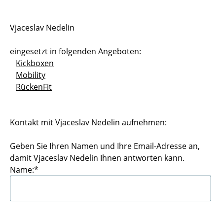
Sportstätten
Vjaceslav Nedelin
Buchungs- und Teilnahmebedingungen
eingesetzt in folgenden Angeboten:
Nutzungsordnungen
Kickboxen
Mobility
Differenzierung der Sportangebote
RückenFit
Feedback Sportangebot
Kontakt mit Vjaceslav Nedelin aufnehmen:
Verletzt im HSP - und nun?
Geben Sie Ihren Namen und Ihre Email-Adresse an,
Versicherungen im Sport & Studium
damit Vjaceslav Nedelin Ihnen antworten kann.
Name:*