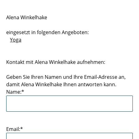
Sportstätten
Alena Winkelhake
Buchungs- und Teilnahmebedingungen
eingesetzt in folgenden Angeboten:
Nutzungsordnungen
Yoga
Differenzierung der Sportangebote
Kontakt mit Alena Winkelhake aufnehmen:
Feedback Sportangebot
Geben Sie Ihren Namen und Ihre Email-Adresse an,
Verletzt im HSP - und nun?
damit Alena Winkelhake Ihnen antworten kann.
Name:*
Versicherungen im Sport & Studium
Email:*