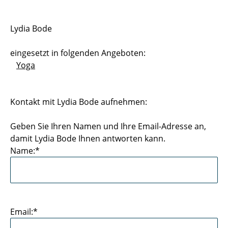
Sportstätten
Lydia Bode
Buchungs- und Teilnahmebedingungen
eingesetzt in folgenden Angeboten:
Nutzungsordnungen
Yoga
Differenzierung der Sportangebote
Kontakt mit Lydia Bode aufnehmen:
Feedback Sportangebot
Geben Sie Ihren Namen und Ihre Email-Adresse an,
Verletzt im HSP - und nun?
damit Lydia Bode Ihnen antworten kann.
Name:*
Versicherungen im Sport & Studium
Email:*