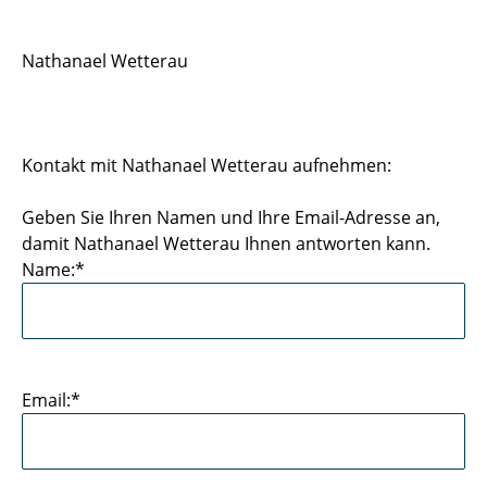
Sportstätten
Nathanael Wetterau
Buchungs- und Teilnahmebedingungen
Nutzungsordnungen
Kontakt mit Nathanael Wetterau aufnehmen:
Differenzierung der Sportangebote
Geben Sie Ihren Namen und Ihre Email-Adresse an,
Feedback Sportangebot
damit Nathanael Wetterau Ihnen antworten kann.
Name:*
Verletzt im HSP - und nun?
Versicherungen im Sport & Studium
Email:*