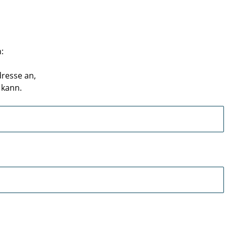
:
resse an,
 kann.