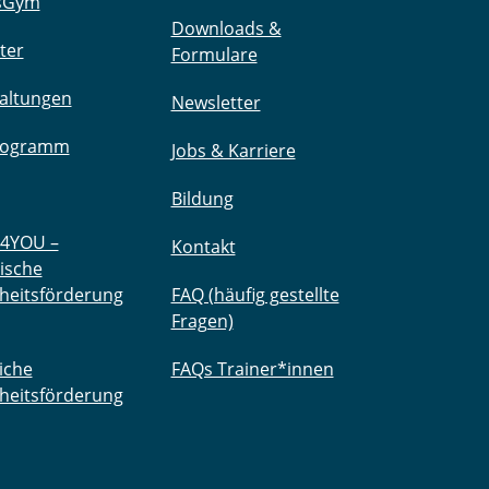
sGym
Downloads &
ter
Formulare
altungen
Newsletter
rogramm
Jobs & Karriere
Bildung
4YOU –
Kontakt
ische
heitsförderung
FAQ (häufig gestellte
Fragen)
iche
FAQs Trainer*innen
heitsförderung