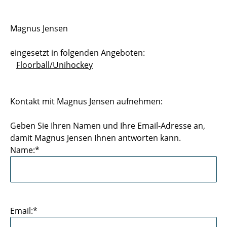
Sportstätten
Magnus Jensen
Buchungs- und Teilnahmebedingungen
eingesetzt in folgenden Angeboten:
Nutzungsordnungen
Floorball/Unihockey
Differenzierung der Sportangebote
Kontakt mit Magnus Jensen aufnehmen:
Feedback Sportangebot
Geben Sie Ihren Namen und Ihre Email-Adresse an,
Verletzt im HSP - und nun?
damit Magnus Jensen Ihnen antworten kann.
Name:*
Versicherungen im Sport & Studium
Email:*