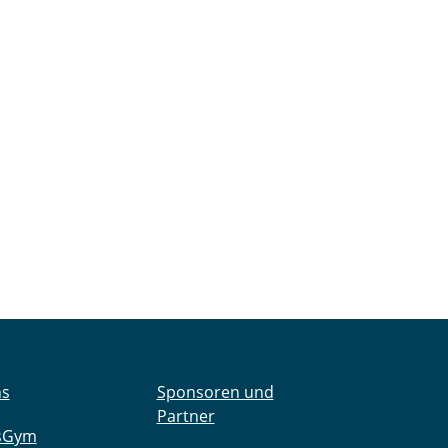
ns
Sponsoren und
Partner
sGym