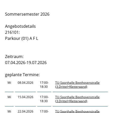
Sportstätten
Sommersemester 2026
Buchungs- und Teilnahmebedingungen
Angebotsdetails
Nutzungsordnungen
216101:
Parkour (01) A F L
Differenzierung der Sportangebote
Feedback Sportangebot
Zeitraum:
07.04.2026-19.07.2026
Verletzt im HSP - und nun?
geplante Termine:
Versicherungen im Sport & Studium
Mi
08.04.2026
17:00-
TU-Sporthalle Beethovenstraße
18:30
(3.Drittel=Kletterwand)
Mi
15.04.2026
17:00-
TU-Sporthalle Beethovenstraße
18:30
(3.Drittel=Kletterwand)
Mi
22.04.2026
17:00-
TU-Sporthalle Beethovenstraße