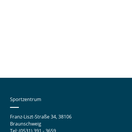
Sportzentrum
Franz-Liszt-Straße 34, 38106
Braunschweig
Tel: (0531) 391 - 3659