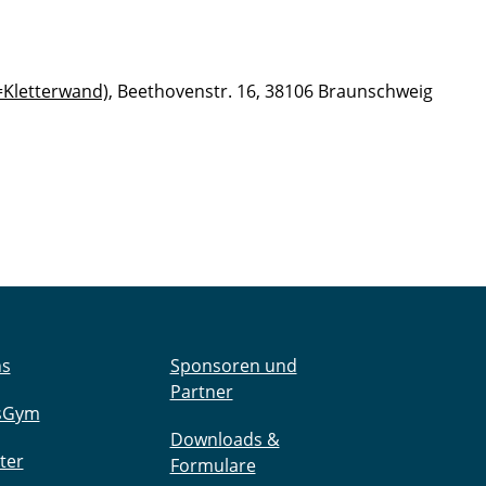
=Kletterwand)
, Beethovenstr. 16, 38106 Braunschweig
ns
Sponsoren und
Partner
sGym
Downloads &
ter
Formulare