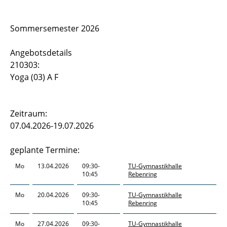
Sportstätten
Sommersemester 2026
Buchungs- und Teilnahmebedingungen
Angebotsdetails
Nutzungsordnungen
210303:
Yoga (03) A F
Differenzierung der Sportangebote
Feedback Sportangebot
Zeitraum:
07.04.2026-19.07.2026
Verletzt im HSP - und nun?
geplante Termine:
Versicherungen im Sport & Studium
Mo
13.04.2026
09:30-
TU-Gymnastikhalle
10:45
Rebenring
Mo
20.04.2026
09:30-
TU-Gymnastikhalle
10:45
Rebenring
Mo
27.04.2026
09:30-
TU-Gymnastikhalle