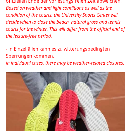
offiziellen Ende der vorlesungsfreien Zeit abweichen.
Based on weather and light conditions as well as the
condition of the courts, the University Sports Center will
decide when to close the beach, natural grass and tennis
courts for the winter. This will differ from the official end of
the lecture-free period.
- In Einzelfällen kann es zu witterungsbedingten
Sperrungen kommen.
In individual cases, there may be weather-related closures.