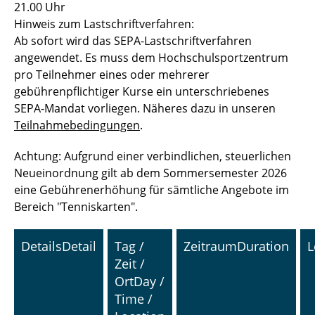
21.00 Uhr
Hinweis zum Lastschriftverfahren:
Ab sofort wird das SEPA-Lastschriftverfahren
angewendet. Es muss dem Hochschulsportzentrum
pro Teilnehmer eines oder mehrerer
gebührenpflichtiger Kurse ein unterschriebenes
SEPA-Mandat vorliegen. Näheres dazu in unseren
Teilnahmebedingungen
.
Achtung: Aufgrund einer verbindlichen, steuerlichen
Neueinordnung gilt ab dem Sommersemester 2026
eine Gebührenerhöhung für sämtliche Angebote im
Bereich "Tenniskarten".
Details
Detail
Tag /
Zeitraum
Duration
L
Zeit /
Ort
Day /
Time /