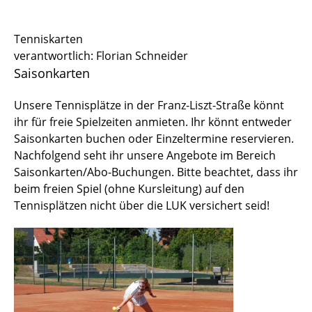
Sportstätten
Tenniskarten
verantwortlich: Florian Schneider
Buchungs- und Teilnahmebedingungen
Saisonkarten
Nutzungsordnungen
Unsere Tennisplätze in der Franz-Liszt-Straße könnt
Differenzierung der Sportangebote
ihr für freie Spielzeiten anmieten. Ihr könnt entweder
Saisonkarten buchen oder Einzeltermine reservieren.
Feedback Sportangebot
Nachfolgend seht ihr unsere Angebote im Bereich
Saisonkarten/Abo-Buchungen. Bitte beachtet, dass ihr
Verletzt im HSP - und nun?
beim freien Spiel (ohne Kursleitung) auf den
Tennisplätzen nicht über die LUK versichert seid!
Versicherungen im Sport & Studium