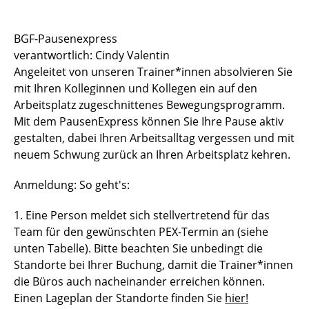
Sportstätten
BGF-Pausenexpress
verantwortlich: Cindy Valentin
Buchungs- und Teilnahmebedingungen
Angeleitet von unseren Trainer*innen absolvieren Sie
Nutzungsordnungen
mit Ihren Kolleginnen und Kollegen ein auf den
Arbeitsplatz zugeschnittenes Bewegungsprogramm.
Differenzierung der Sportangebote
Mit dem PausenExpress können Sie Ihre Pause aktiv
gestalten, dabei Ihren Arbeitsalltag vergessen und mit
Feedback Sportangebot
neuem Schwung zurück an Ihren Arbeitsplatz kehren.
Verletzt im HSP - und nun?
Anmeldung: So geht's:
Versicherungen im Sport & Studium
1. Eine Person meldet sich stellvertretend für das
Team für den gewünschten PEX-Termin an (siehe
unten Tabelle). Bitte beachten Sie unbedingt die
Standorte bei Ihrer Buchung, damit die Trainer*innen
die Büros auch nacheinander erreichen können.
Einen Lageplan der Standorte finden Sie
hier!