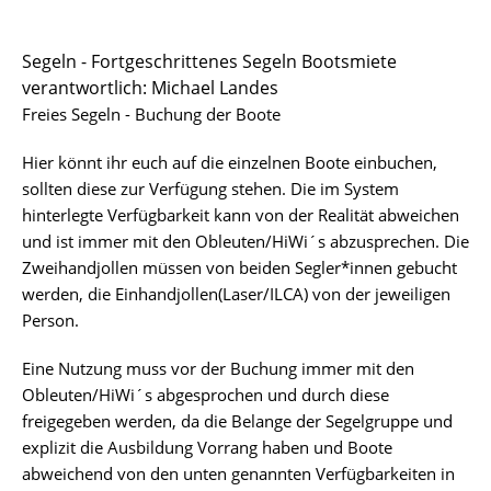
Sportstätten
Segeln - Fortgeschrittenes Segeln Bootsmiete
verantwortlich: Michael Landes
Buchungs- und Teilnahmebedingungen
Freies Segeln - Buchung der Boote
Nutzungsordnungen
Hier könnt ihr euch auf die einzelnen Boote einbuchen,
Differenzierung der Sportangebote
sollten diese zur Verfügung stehen. Die im System
hinterlegte Verfügbarkeit kann von der Realität abweichen
Feedback Sportangebot
und ist immer mit den Obleuten/HiWi´s abzusprechen. Die
Zweihandjollen müssen von beiden Segler*innen gebucht
Verletzt im HSP - und nun?
werden, die Einhandjollen(Laser/ILCA) von der jeweiligen
Person.
Versicherungen im Sport & Studium
Eine Nutzung muss vor der Buchung immer mit den
Obleuten/HiWi´s abgesprochen und durch diese
freigegeben werden, da die Belange der Segelgruppe und
explizit die Ausbildung Vorrang haben und Boote
abweichend von den unten genannten Verfügbarkeiten in