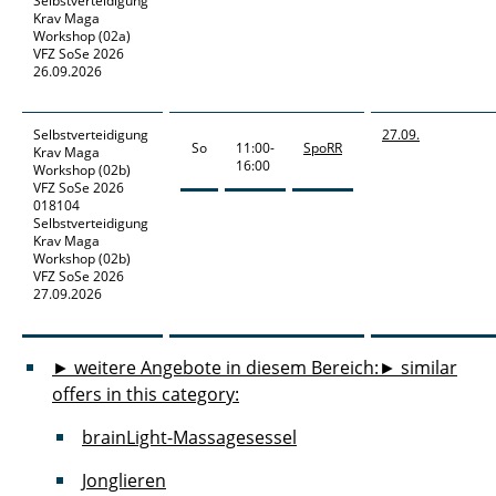
Selbstverteidigung
Krav Maga
Workshop (02a)
VFZ SoSe 2026
26.09.2026
Selbstverteidigung
27.09.
So
11:00-
SpoRR
Krav Maga
16:00
Workshop
(02b)
VFZ SoSe 2026
018104
Selbstverteidigung
Krav Maga
Workshop (02b)
VFZ SoSe 2026
27.09.2026
► weitere Angebote in diesem Bereich:
► similar
offers in this category:
brainLight-Massagesessel
Jonglieren