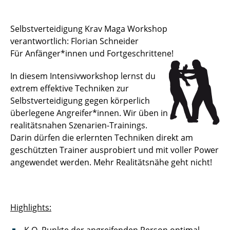
Sportstätten
Selbstverteidigung Krav Maga Workshop
verantwortlich: Florian Schneider
Buchungs- und Teilnahmebedingungen
Für Anfänger*innen und Fortgeschrittene!
Nutzungsordnungen
In diesem Intensivworkshop lernst du
extrem effektive Techniken zur
Differenzierung der Sportangebote
Selbstverteidigung gegen körperlich
Feedback Sportangebot
überlegene Angreifer*innen. Wir üben in
realitätsnahen Szenarien-Trainings.
Verletzt im HSP - und nun?
Darin dürfen die erlernten Techniken direkt am
geschützten Trainer ausprobiert und mit voller Power
Versicherungen im Sport & Studium
angewendet werden. Mehr Realitätsnähe geht nicht!
Highlights: