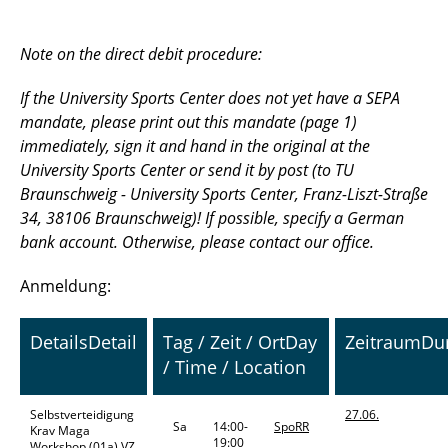
Note on the direct debit procedure:
If the University Sports Center does not yet have a SEPA
mandate, please print out this mandate (page 1)
immediately, sign it and hand in the original at the
University Sports Center or send it by post (to TU
Braunschweig - University Sports Center, Franz-Liszt-Straße
34, 38106 Braunschweig)! If possible, specify a German
bank account. Otherwise, please contact our office.
Anmeldung:
Details
Detail
Tag / Zeit / Ort
Day
Zeitraum
Du
/ Time / Location
Selbstverteidigung
27.06.
Sa
14:00-
SpoRR
Krav Maga
19:00
Workshop
(01a) VZ