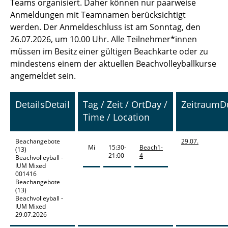
Teams organisiert. Daher können nur paarweise
Anmeldungen mit Teamnamen berücksichtigt
werden. Der Anmeldeschluss ist am Sonntag, den
26.07.2026, um 10.00 Uhr. Alle Teilnehmer*innen
müssen im Besitz einer gültigen Beachkarte oder zu
mindestens einem der aktuellen Beachvolleyballkurse
angemeldet sein.
Details
Detail
Tag / Zeit / Ort
Day /
Zeitraum
D
Time / Location
Beachangebote
29.07.
Mi
15:30-
Beach1-
(13)
21:00
4
Beachvolleyball -
IUM Mixed
001416
Beachangebote
(13)
Beachvolleyball -
IUM Mixed
29.07.2026