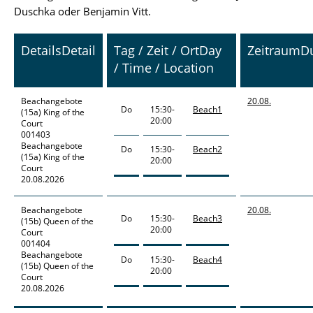
Duschka oder Benjamin Vitt.
Details
Detail
Tag / Zeit / Ort
Day
Zeitraum
D
/ Time / Location
Beachangebote
20.08.
Do
15:30-
Beach1
(15a) King of the
20:00
Court
001403
Beachangebote
Do
15:30-
Beach2
(15a) King of the
20:00
Court
20.08.2026
Beachangebote
20.08.
Do
15:30-
Beach3
(15b) Queen of the
20:00
Court
001404
Beachangebote
Do
15:30-
Beach4
(15b) Queen of the
20:00
Court
20.08.2026