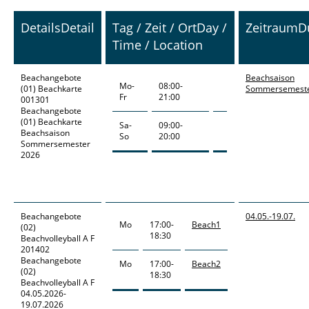
Details
Detail
Tag / Zeit / Ort
Day /
Zeitraum
D
Time / Location
Beachangebote
Beachsaison
Mo-
08:00-
(01) Beachkarte
Sommersemeste
Fr
21:00
001301
Beachangebote
(01) Beachkarte
Sa-
09:00-
Beachsaison
So
20:00
Sommersemester
2026
Beachangebote
04.05.-
19.07.
Mo
17:00-
Beach1
(02)
18:30
Beachvolleyball A F
201402
Beachangebote
Mo
17:00-
Beach2
(02)
18:30
Beachvolleyball A F
04.05.2026-
19.07.2026