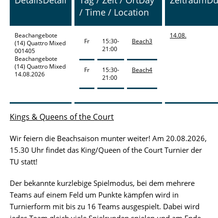
Details
Detail
Tag / Zeit / Ort
Day
Zeitraum
Du
/ Time / Location
Beachangebote
14.08.
Fr
15:30-
Beach3
(14) Quattro Mixed
21:00
001405
Beachangebote
(14) Quattro Mixed
Fr
15:30-
Beach4
14.08.2026
21:00
Kings & Queens of the Court
Wir feiern die Beachsaison munter weiter! Am 20.08.2026,
15.30 Uhr findet das King/Queen of the Court Turnier der
TU statt!
Der bekannte kurzlebige Spielmodus, bei dem mehrere
Teams auf einem Feld um Punkte kämpfen wird in
Turnierform mit bis zu 16 Teams ausgespielt. Dabei wird