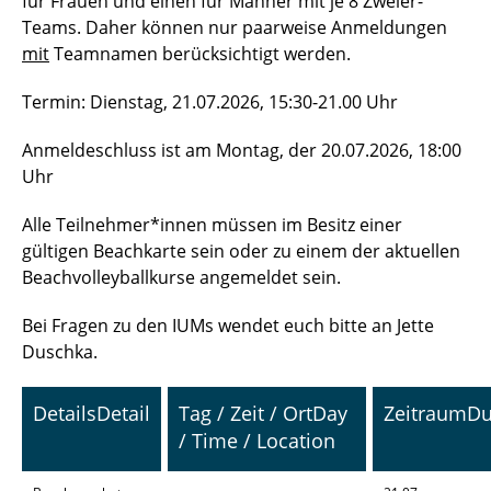
für Frauen und einen für Männer mit je 8 Zweier-
Teams. Daher können nur paarweise Anmeldungen
mit
Teamnamen berücksichtigt werden.
Termin: Dienstag, 21.07.2026, 15:30-21.00 Uhr
Anmeldeschluss ist am Montag, der 20.07.2026, 18:00
Uhr
Alle Teilnehmer*innen müssen im Besitz einer
gültigen Beachkarte sein oder zu einem der aktuellen
Beachvolleyballkurse angemeldet sein.
Bei Fragen zu den IUMs wendet euch bitte an Jette
Duschka.
Details
Detail
Tag / Zeit / Ort
Day
Zeitraum
Du
/ Time / Location