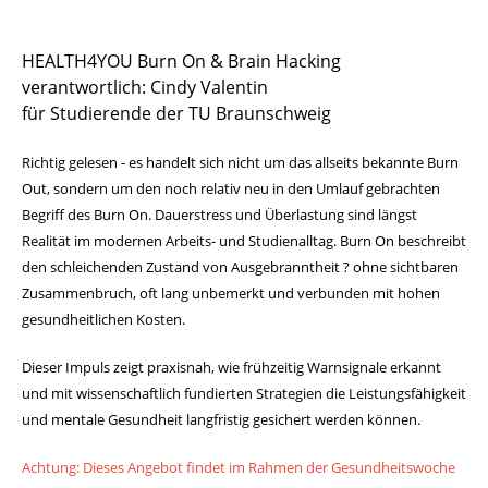
Sportstätten
HEALTH4YOU Burn On & Brain Hacking
verantwortlich: Cindy Valentin
Buchungs- und Teilnahmebedingungen
für Studierende der TU Braunschweig
Nutzungsordnungen
Richtig gelesen - es handelt sich nicht um das allseits bekannte Burn
Differenzierung der Sportangebote
Out, sondern um den noch relativ neu in den Umlauf gebrachten
Begriff des Burn On. Dauerstress und Überlastung sind längst
Feedback Sportangebot
Realität im modernen Arbeits- und Studienalltag. Burn On beschreibt
den schleichenden Zustand von Ausgebranntheit ? ohne sichtbaren
Verletzt im HSP - und nun?
Zusammenbruch, oft lang unbemerkt und verbunden mit hohen
gesundheitlichen Kosten.
Versicherungen im Sport & Studium
Dieser Impuls zeigt praxisnah, wie frühzeitig Warnsignale erkannt
und mit wissenschaftlich fundierten Strategien die Leistungsfähigkeit
und mentale Gesundheit langfristig gesichert werden können.
Achtung: Dieses Angebot findet im Rahmen der Gesundheitswoche