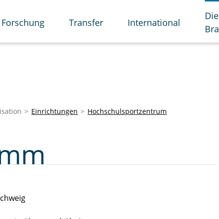
Die
Forschung
Transfer
International
Br
isation
Einrichtungen
Hochschulsportzentrum
amm
schweig