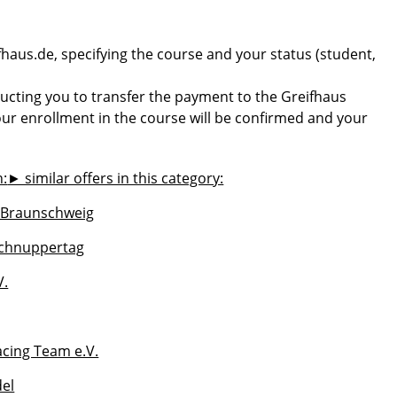
fhaus.de, specifying the course and your status (student,
tructing you to transfer the payment to the Greifhaus
our enrollment in the course will be confirmed and your
h:
► similar offers in this category:
s Braunschweig
Schnuppertag
V.
acing Team e.V.
del