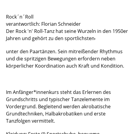
Sportstätten
Rock´n´Roll
verantwortlich: Florian Schneider
Buchungs- und Teilnahmebedingungen
Der Rock 'n' Roll-Tanz hat seine Wurzeln in den 1950er
Nutzungsordnungen
Jahren und gehört zu den sportlichsten
unter den Paartänzen. Sein mitreißender Rhythmus
Differenzierung der Sportangebote
und die spritzigen Bewegungen erfordern neben
Feedback Sportangebot
körperlicher Koordination auch Kraft und Kondition.
Verletzt im HSP - und nun?
Versicherungen im Sport & Studium
Im Anfänger*innenkurs
steht das Erlernen des
Grundschritts und typischer Tanzelemente im
Vordergrund. Begleitend werden akrobatische
Grundtechniken, Halbakrobatiken und erste
Tanzfolgen vermittelt.