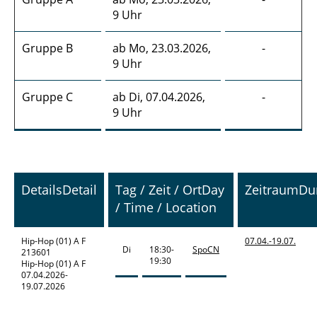
9 Uhr
Gruppe B
ab Mo, 23.03.2026,
-
9 Uhr
Gruppe C
ab Di, 07.04.2026,
-
9 Uhr
Details
Detail
Tag / Zeit / Ort
Day
Zeitraum
Du
/ Time / Location
Hip-Hop
(01) A F
07.04.-
19.07.
Di
18:30-
SpoCN
213601
19:30
Hip-Hop (01) A F
07.04.2026-
19.07.2026