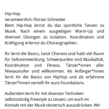
Sportstätten
Hip-Hop
verantwortlich: Florian Schneider
Buchungs- und Teilnahmebedingungen
Beim Hip-Hop lernst du das sportliche Tanzen zu
Nutzungsordnungen
Musik. Nach einem ausgiebigen Warm-Up und
diversen Übungen zu Isolation, Koordination und
Differenzierung der Sportangebote
Kräftigung erlernst du Choreographien.
Feedback Sportangebot
Ihr lernt die Basics, tanzt Choreos und habt viel Raum
für Selbstentwicklung. Schwerpunkte sind Musikalität,
Verletzt im HSP - und nun?
Koordination und Fitness. Tänzer*innen aller
Niveaustufen sind willkommen.
Als Anfänger*innen
Versicherungen im Sport & Studium
lernt ihr die Basics von HipHop und als erfahrene
Tänzer*innen vertieft ihr eure Foundations.
Außerdem lernt ihr mit diversen Techniken
selbstständig Freestyle zu tanzen, um euch im
Kontakt mit der Musik tänzerisch auszudrücken. Wir