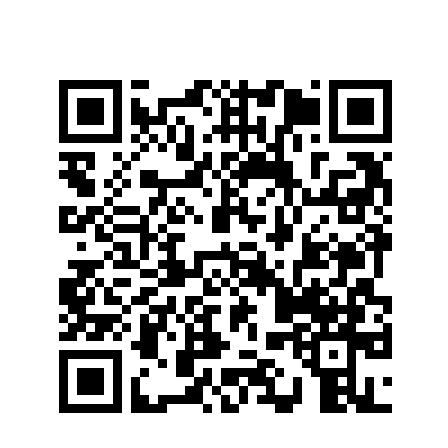
Sportstätten
Buchungs- und Teilnahmebedingungen
Nutzungsordnungen
Differenzierung der Sportangebote
Feedback Sportangebot
Verletzt im HSP - und nun?
Versicherungen im Sport & Studium