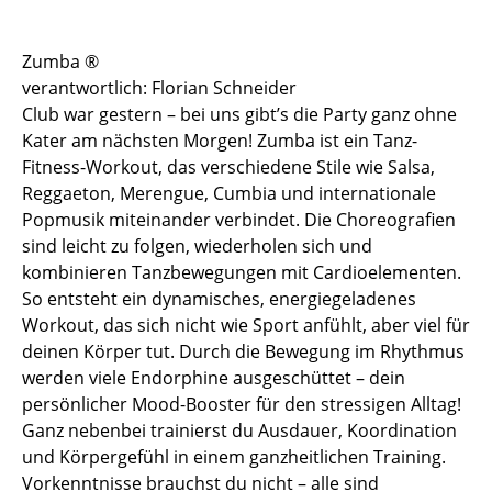
Sportstätten
Zumba ®
verantwortlich: Florian Schneider
Buchungs- und Teilnahmebedingungen
Club war gestern – bei uns gibt’s die Party ganz ohne
Nutzungsordnungen
Kater am nächsten Morgen! Zumba ist ein Tanz-
Fitness-Workout, das verschiedene Stile wie Salsa,
Differenzierung der Sportangebote
Reggaeton, Merengue, Cumbia und internationale
Popmusik miteinander verbindet. Die Choreografien
Feedback Sportangebot
sind leicht zu folgen, wiederholen sich und
kombinieren Tanzbewegungen mit Cardioelementen.
Verletzt im HSP - und nun?
So entsteht ein dynamisches, energiegeladenes
Workout, das sich nicht wie Sport anfühlt, aber viel für
Versicherungen im Sport & Studium
deinen Körper tut. Durch die Bewegung im Rhythmus
werden viele Endorphine ausgeschüttet – dein
persönlicher Mood-Booster für den stressigen Alltag!
Ganz nebenbei trainierst du Ausdauer, Koordination
und Körpergefühl in einem ganzheitlichen Training.
Vorkenntnisse brauchst du nicht – alle sind