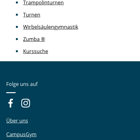
Trampolinturnen
Turnen
Wirbelsäulengymnastik
Zumba ®
Kurssuche
Folge uns auf
Über uns
CampusGym