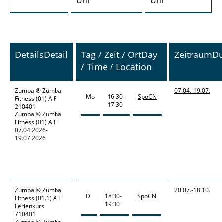
Uhr
Uhr
Details
Detail
Tag / Zeit / Ort
Day
Zeitraum
Du
/ Time / Location
Zumba ®
Zumba
07.04.-
19.07.
Mo
16:30-
SpoCN
Fitness (01) A F
17:30
210401
Zumba ® Zumba
Fitness (01) A F
07.04.2026-
19.07.2026
Zumba ®
Zumba
20.07.-
18.10.
Di
18:30-
SpoCN
Fitness (01.1) A F
19:30
Ferienkurs
710401
Zumba ® Zumba