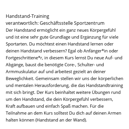
Sportstätten
Handstand-Training
verantwortlich: Geschäftsstelle Sportzentrum
Buchungs- und Teilnahmebedingungen
Der Handstand ermöglicht ein ganz neues Körpergefühl
Nutzungsordnungen
und ist eine sehr gute Grundlage und Ergänzung für viele
Sportarten. Du möchtest einen Handstand lernen oder
Differenzierung der Sportangebote
deinen Handstand verbessern? Egal ob Anfänger*in oder
Fortgeschrittene*r, in diesem Kurs lernst Du neue Auf- und
Feedback Sportangebot
Abgänge, baust die benötigte Core-, Schulter- und
Armmuskulatur auf und arbeitest gezielt an deiner
Verletzt im HSP - und nun?
Beweglichkeit. Gemeinsam stellen wir uns der körperlichen
und mentalen Herausforderung, die das Handstandtraining
Versicherungen im Sport & Studium
mit sich bringt. Der Kurs beinhaltet weitere Übungen rund
um den Handstand, die dein Körpergefühl verbessern,
Kraft aufbauen und einfach Spaß machen. Für die
Teilnahme an dem Kurs solltest Du dich auf deinen Armen
halten können (Handstand an der Wand).