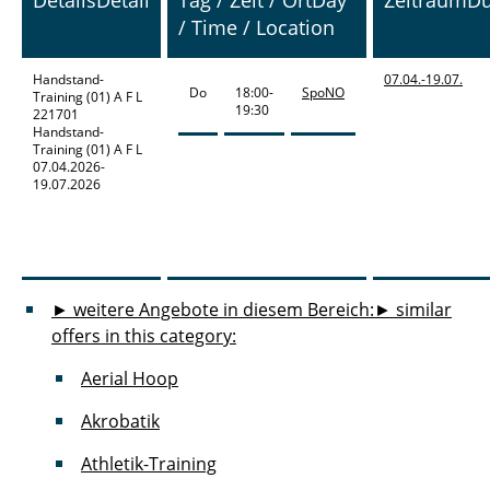
Details
Detail
Tag / Zeit / Ort
Day
Zeitraum
Du
/ Time / Location
Handstand-
07.04.-
19.07.
Do
18:00-
SpoNO
Training
(01) A F L
19:30
221701
Handstand-
Training (01) A F L
07.04.2026-
19.07.2026
► weitere Angebote in diesem Bereich:
► similar
offers in this category:
Aerial Hoop
Akrobatik
Athletik-Training