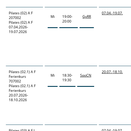
Pilates
(02) A F
07.04.-
19.07.
Mi
19:00-
GyRR
207002
20:00
Pilates (02) A F
07.04.2026-
19.07.2026
Pilates
(02.1) A F
20.07.-
18.10.
Mi
18:30-
SpoCN
Ferienkurs
19:30
707002
Pilates (02.1) A F
Ferienkurs
20.07.2026-
18.10.2026
Pilates
(03) A F L
07.04.-
19.07.