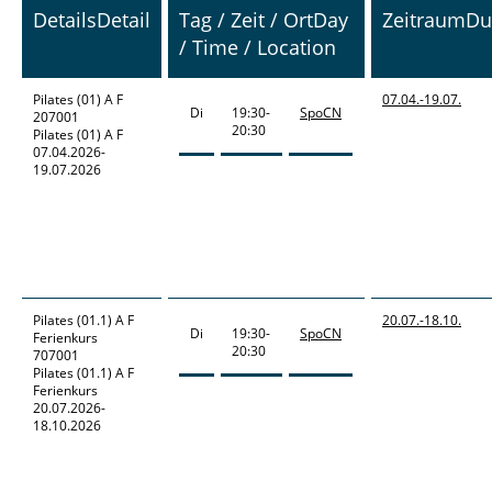
Details
Detail
Tag / Zeit / Ort
Day
Zeitraum
Du
/ Time / Location
Pilates
(01) A F
07.04.-
19.07.
Di
19:30-
SpoCN
207001
20:30
Pilates (01) A F
07.04.2026-
19.07.2026
Pilates
(01.1) A F
20.07.-
18.10.
Di
19:30-
SpoCN
Ferienkurs
20:30
707001
Pilates (01.1) A F
Ferienkurs
20.07.2026-
18.10.2026