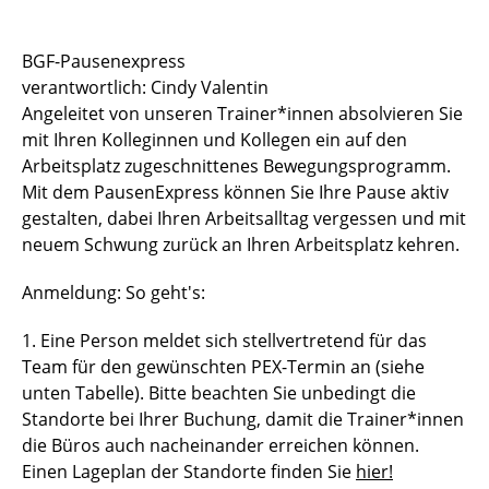
Sportstätten
BGF-Pausenexpress
verantwortlich: Cindy Valentin
Buchungs- und Teilnahmebedingungen
Angeleitet von unseren Trainer*innen absolvieren Sie
Nutzungsordnungen
mit Ihren Kolleginnen und Kollegen ein auf den
Arbeitsplatz zugeschnittenes Bewegungsprogramm.
Differenzierung der Sportangebote
Mit dem PausenExpress können Sie Ihre Pause aktiv
gestalten, dabei Ihren Arbeitsalltag vergessen und mit
Feedback Sportangebot
neuem Schwung zurück an Ihren Arbeitsplatz kehren.
Verletzt im HSP - und nun?
Anmeldung: So geht's:
Versicherungen im Sport & Studium
1. Eine Person meldet sich stellvertretend für das
Team für den gewünschten PEX-Termin an (siehe
unten Tabelle). Bitte beachten Sie unbedingt die
Standorte bei Ihrer Buchung, damit die Trainer*innen
die Büros auch nacheinander erreichen können.
Einen Lageplan der Standorte finden Sie
hier!