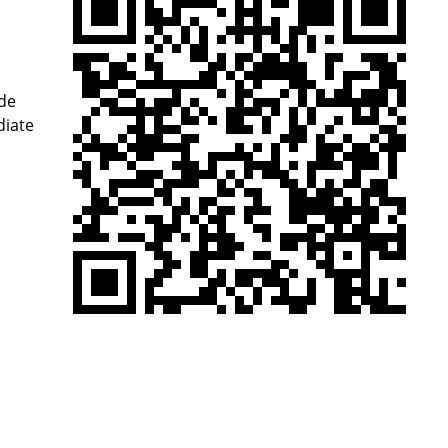
nde
diate