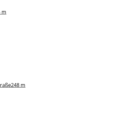
4 m
traße
248 m