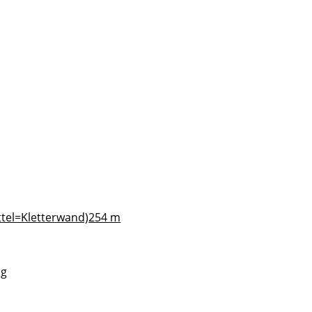
ttel=Kletterwand)
254 m
ng