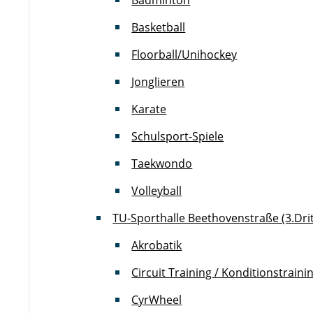
Badminton
Basketball
Floorball/Unihockey
Jonglieren
Karate
Schulsport-Spiele
Taekwondo
Volleyball
TU-Sporthalle Beethovenstraße (3.Dri
Akrobatik
Circuit Training / Konditionstraini
CyrWheel