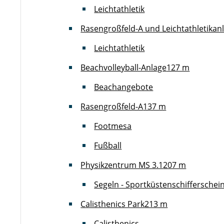
Leichtathletik
Rasengroßfeld-A und Leichtathletikan
Leichtathletik
Beachvolleyball-Anlage
127 m
Beachangebote
Rasengroßfeld-A
137 m
Footmesa
Fußball
Physikzentrum MS 3.1
207 m
Segeln - Sportküstenschifferschei
Calisthenics Park
213 m
Calisthenics