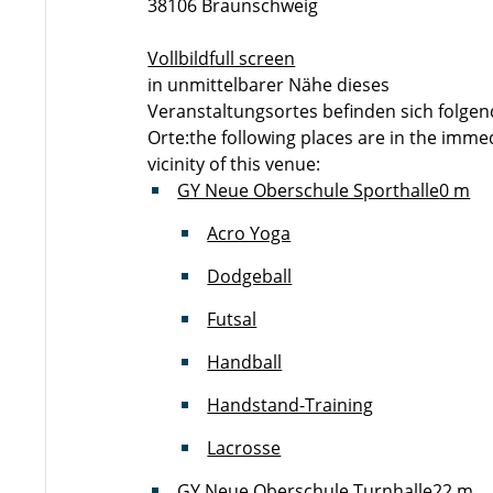
38106 Braunschweig
Vollbild
full screen
in unmittelbarer Nähe dieses
Veranstaltungsortes befinden sich folge
Orte:
the following places are in the imme
vicinity of this venue:
GY Neue Oberschule Sporthalle
0 m
Acro Yoga
Dodgeball
Futsal
Handball
Handstand-Training
Lacrosse
GY Neue Oberschule Turnhalle
22 m