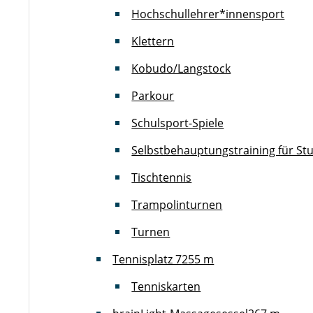
Hochschullehrer*innensport
Klettern
Kobudo/Langstock
Parkour
Schulsport-Spiele
Selbstbehauptungstraining für St
Tischtennis
Trampolinturnen
Turnen
Tennisplatz 7
255 m
Tenniskarten